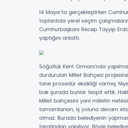
14 Mayıs’ta gerçekleştirilen Cumhu
toplantıda yerel seçim çalışmaları
Cumhurbaşkanı Recep Tayyip Erdoğ
yaptığını anlattı.
Söğütlük Kent Ormanı’nda yapılm
durdurulan Millet Bahçesi projesine i
tane prosedür eksikliği varmış. Niye
bak şurada bunlar tespit ettik. Hak
Millet bahçesini yani milletin nefes
tamamlansın, iş yoluna devam etsi
olmaz. Burada belediyenin yapması 
tarafından yapılıyor. Böyle belediye