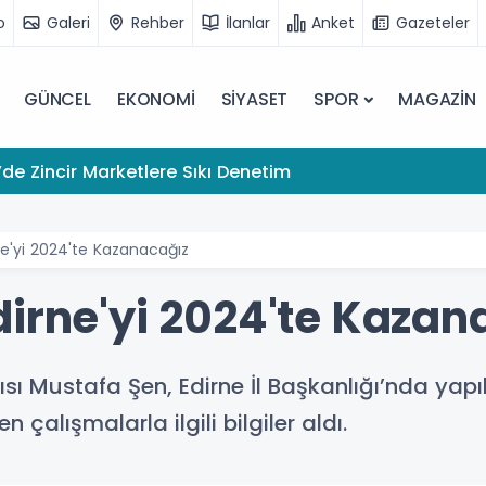
o
Galeri
Rehber
İlanlar
Anket
Gazeteler
GÜNCEL
EKONOMİ
SİYASET
SPOR
MAGAZİN
de Zincir Marketlere Sıkı Denetim
ne'yi 2024'te Kazanacağız
dirne'yi 2024'te Kazan
ı Mustafa Şen, Edirne İl Başkanlığı’nda yapıl
 çalışmalarla ilgili bilgiler aldı.