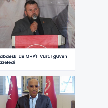
abaeski'de MHP'li Vural güven
azeledi