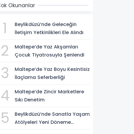
ok Okunanlar
1
Beylikdüzü’nde Geleceğin
İletişim Yetkinlikleri Ele Alındı
2
Maltepe’de Yaz Akşamları
Çocuk Tiyatrosuyla Şenlendi
3
Maltepe’de Yaz Boyu Kesintisiz
İlaçlama Seferberliği
4
Maltepe’de Zincir Marketlere
Sıkı Denetim
5
Beylikdüzü’nde Sanatla Yaşam
Atölyeleri Yeni Döneme
Başlıyor