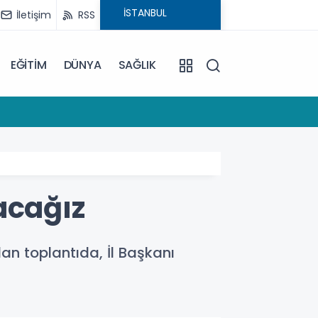
İletişim
RSS
EĞİTİM
DÜNYA
SAĞLIK
12:19
Maltepe
acağız
an toplantıda, İl Başkanı