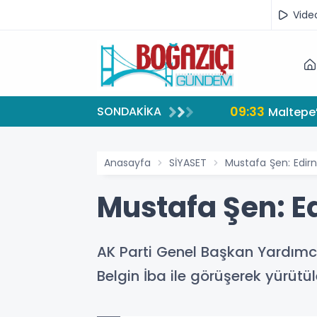
Vide
09:33
SONDAKİKA
Maltepe’
Anasayfa
SİYASET
Mustafa Şen: Edir
Mustafa Şen: E
AK Parti Genel Başkan Yardımcıs
Belgin İba ile görüşerek yürütülen