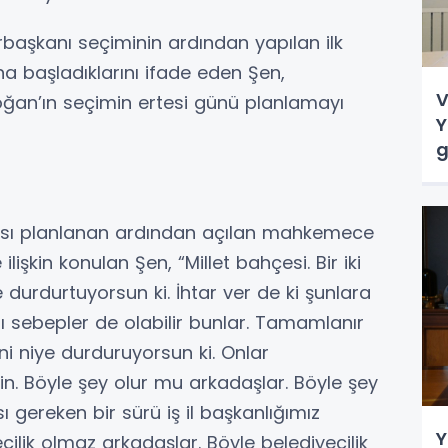
rbaşkanı seçiminin ardından yapılan ilk
na başladıklarını ifade eden Şen,
V
an’ın seçimin ertesi günü planlamayı
Y
g
ası planlanan ardından açılan mahkemece
lişkin konulan Şen, “Millet bahçesi. Bir iki
 durdurtuyorsun ki. İhtar ver de ki şunlara
lı sebepler de olabilir bunlar. Tamamlanır
ini niye durduruyorsun ki. Onlar
n. Böyle şey olur mu arkadaşlar. Böyle şey
gereken bir sürü iş il başkanlığımız
Y
cilik olmaz arkadaşlar. Böyle belediyecilik