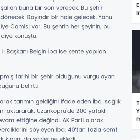
E
inşallah buna bir son verecek. Bu şehir
İ
dönecek. Bayındır bir hale gelecek. Yahu
miye Camisi var. Bu şehrin her şeyinin, bu
 diye konuştu.
İl Başkanı Belgin İba ise kente yapılan
apmış tarihi bir şehir olduğunu vurgulayan
uğunu belirtti.
larak tarımın geldiğini ifade eden İba, sağlık
T
ini aktararak, Uzunköprü'de 200 yataklı
Y
m
evam ettiğine değindi. AK Parti olarak
erdiklerini söyleyen İba, 40’tan fazla semt
uklarını da sözlerine ekledi.