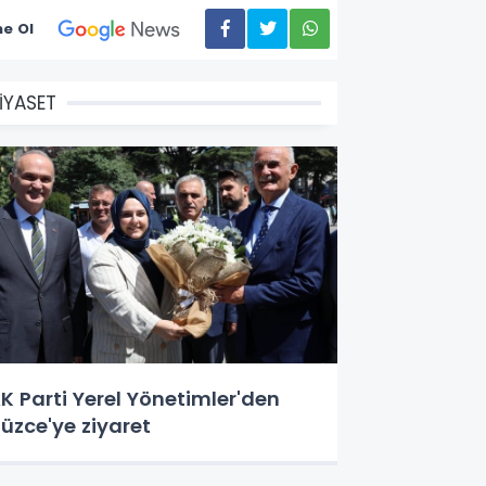
e Ol
İYASET
K Parti Yerel Yönetimler'den
üzce'ye ziyaret