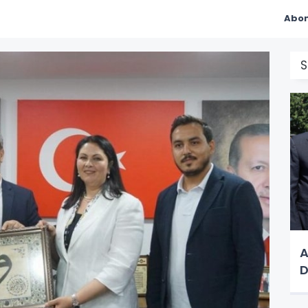
Abon
S
A
D