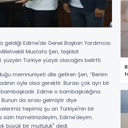
 geldiği Edirne'de Genel Başkan Yardımcısı
lletvekili Mustafa Şen, teşkilat
yüzyılın Türkiye yüzyılı olacağını belirtti.
B
t
duğu memnuniyeti dile getiren Şen, “Benim
ladının öyle olsa gerektir. Burası çok ayrı bir
rne bambaşkadır. Edirne o bambaşkalığına
. Bunun da sırası gelmiştir diye
erimiz hepimiz şu an Türkiye'nin bir
 sizin hizmetinizdeyim, Edirne'deyim.
k büyük bir mutluluk" dedi.