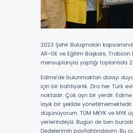
2023 Şehir Buluşmaları kapsamında
AR-GE ve Eğitim Başkanı, Trabzon Mi
mensuplarıyla yaptığı toplantıda 21. 
Edirne'de bulunmaktan dolayı duy
için bir bahtiyarlık. Zira her Türk ev
noktadır. Çok ayrı bir yerdir. Edi
layık bir şekilde yönetilmemektedir
düşünüyorum. TÜM MKYK ve MYK üyel
yerlerindeyiz. Bugün de ben burada
Dedelerimin payitahtındayım. Bu ço