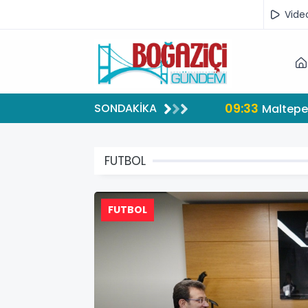
Vide
09:33
SONDAKİKA
Maltepe’
FUTBOL
FUTBOL