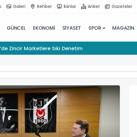
o
Galeri
Rehber
İlanlar
Anket
Gazeteler
GÜNCEL
EKONOMİ
SİYASET
SPOR
MAGAZİN
de Zincir Marketlere Sıkı Denetim