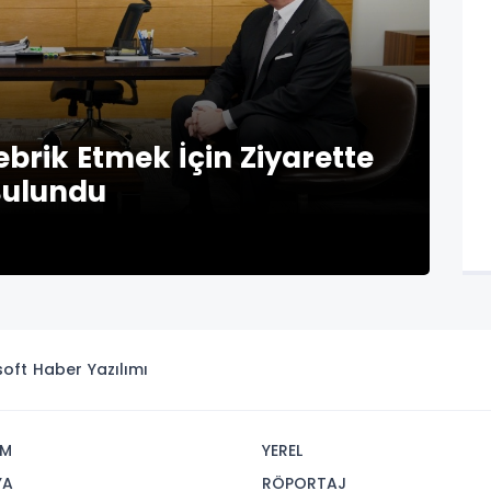
brik Etmek İçin Ziyarette
Bulundu
isoft
Haber Yazılımı
İM
YEREL
YA
RÖPORTAJ