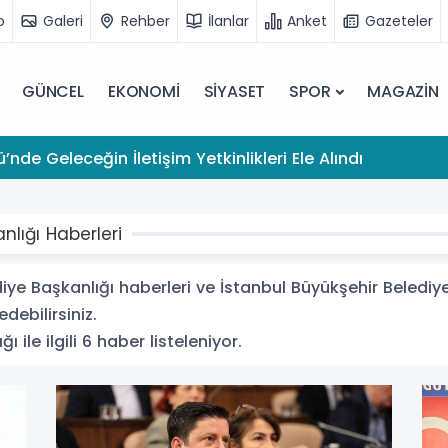
o
Galeri
Rehber
İlanlar
Anket
Gazeteler
GÜNCEL
EKONOMİ
SİYASET
SPOR
MAGAZİN
’nde Geleceğin İletişim Yetkinlikleri Ele Alındı
nlığı Haberleri
ye Başkanlığı haberleri ve İstanbul Büyükşehir Belediye B
debilirsiniz.
 ile ilgili 6 haber listeleniyor.