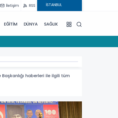
İletişim
RSS
EĞİTİM
DÜNYA
SAĞLIK
11:30
İstanbu
aşkanlığı haberleri ile ilgili tüm