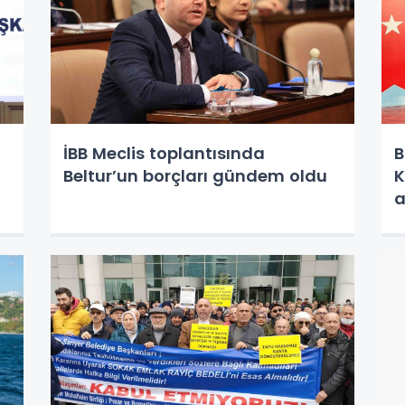
İBB Meclis toplantısında
B
Beltur’un borçları gündem oldu
K
a