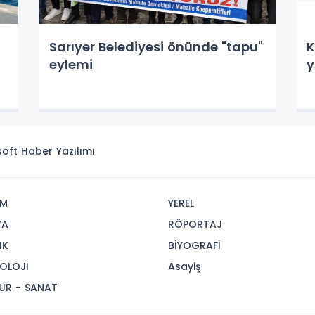
Sarıyer Belediyesi önünde "tapu"
K
eylemi
y
isoft
Haber Yazılımı
İM
YEREL
YA
RÖPORTAJ
IK
BİYOGRAFİ
OLOJİ
Asayiş
ÜR - SANAT