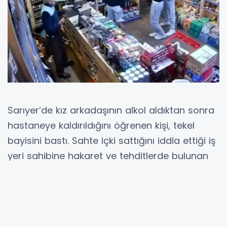
Sarıyer’de kız arkadaşının alkol aldıktan sonra
hastaneye kaldırıldığını öğrenen kişi, tekel
bayisini bastı. Sahte içki sattığını iddia ettiği iş
yeri sahibine hakaret ve tehditlerde bulunan
kişi, sopayla darbedildi. Yaşananlar saniye
saniye iş yerinin güvenlik kamerasına yansıdı.
Olay, 8 Aralık Pazar günü saat 21.30 sıralarında
Cumhuriyet Mahallesi’nde meydana geldi.