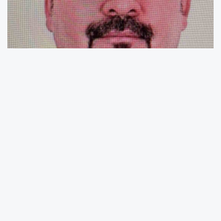
Yenidoğan Çetesi davasına ilişkin yürütülen
soruşturmada kapsamında gözaltına alınan
Ali Dirik’in Fatih’te seyir halindeyken sahte
ehliyetle yakalandığı ortaya çıktı.