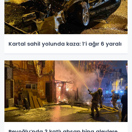
Kartal sahil yolunda kaza: 1’i ağır 6 yaralı
Beyoğlu’nda 3 katlı ahşap bina alevlere