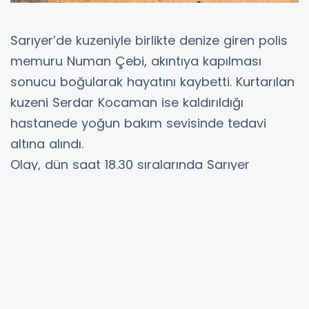
Sarıyer’de kuzeniyle birlikte denize giren polis
memuru Numan Çebi, akıntıya kapılması
sonucu boğularak hayatını kaybetti. Kurtarılan
kuzeni Serdar Kocaman ise kaldırıldığı
hastanede yoğun bakım sevisinde tedavi
altına alındı.
Olay, dün saat 18.30 sıralarında Sarıyer
Gümüşdere’de meydana geldi. Edinilen bilgiye
göre, Sarıyer Adile Sadullah Mermerci Polis
Meslek Yüksek Okulu’nda görevli olan polis
memuru Numan Çebi, (30) bir üniversitede
görevli olarak çalışan kuzeni Serdar Kocaman
(26) ile birlikte Gümüşdere Plajı’nda denize