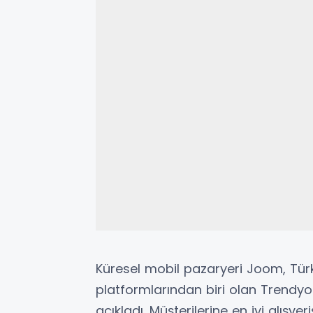
Küresel mobil pazaryeri Joom, Tür
platformlarından biri olan Trendy
açıkladı. Müşterilerine en iyi alışv