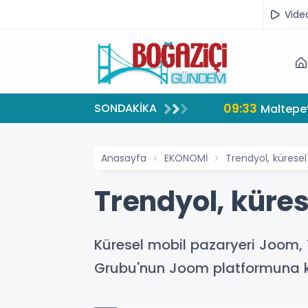
Vide
09:33
SONDAKİKA
Maltepe’
Anasayfa
EKONOMİ
Trendyol, küresel
Trendyol, küres
Küresel mobil pazaryeri Joom, 
Grubu'nun Joom platformuna kat