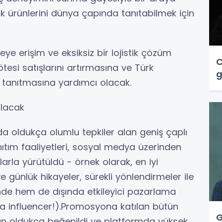
 Türk ürünlerini dünya çapında tanıtabilmek için
eye erişim ve eksiksiz bir lojistik çözüm
C
tesi satışlarını artırmasına ve Türk
g
e tanıtmasına yardımcı olacak.
ılacak
 oldukça olumlu tepkiler alan geniş çaplı
ıtım faaliyetleri, sosyal medya üzerinden
la yürütüldü - örnek olarak, en iyi
 günlük hikayeler, sürekli yönlendirmeler ile
nde hem de dışında etkileyici pazarlama
la influencer!).Promosyona katılan bütün
G
dan oldukça beğenildi ve platformda yüksek