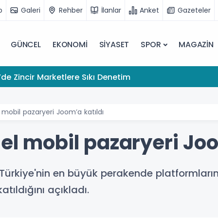
o
Galeri
Rehber
İlanlar
Anket
Gazeteler
GÜNCEL
EKONOMİ
SİYASET
SPOR
MAGAZİN
de Zincir Marketlere Sıkı Denetim
 mobil pazaryeri Joom’a katıldı
el mobil pazaryeri Joo
Türkiye'nin en büyük perakende platformların
ıldığını açıkladı.