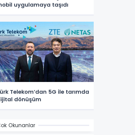
obil uygulamaya taşıdı
ürk Telekom’dan 5G ile tarımda
ijital dönüşüm
ok Okunanlar