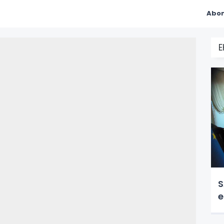
Abon
S
e