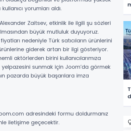
m
kullanıcı yorumları aldı.
exander Zaitsev, etkinlik ile ilgili şu sözleri
tılmasından büyük mutluluk duyuyoruz.
fiyatları nedeniyle Türk satıcıların ürünlerini
rünlerine giderek artan bir ilgi gösteriyor.
mli aktörlerden birini kullanıcılarımıza
ün yelpazesini sunmak için Joom’da görmek
nın pazarda büyük başarılara imza
T
d
.joom.com adresindeki formu doldurmanız
Ç
nle iletişime geçecektir.