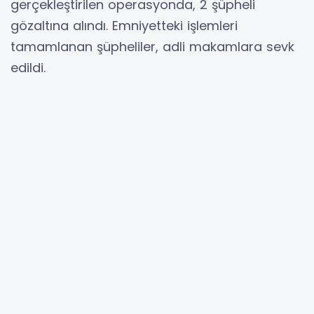
gerçekleştirilen operasyonda, 2 şüpheli
gözaltına alındı. Emniyetteki işlemleri
tamamlanan şüpheliler, adli makamlara sevk
edildi.
Beyoğlu Karaköy’de korsan otoparkçılık
yaparak sokakta park etmek isteyen
şahıslardan usulsüz olarak ücret aldığı tespit
edilen şüphelilere yönelik İstanbul Emniyet
Müdürlüğü Trafik Denetleme Şube ekiplerince
operasyon düzenlendi. Düzenlenen
operasyonda, 2 şüpheli gözaltına alındı.
Gözaltına alınarak emniyete götürülen
şüphelilere, ‘araç trafiğini tehlikeye atabilecek,
yaya trafiğini olumsuz yönde etkileyebilecek
ayrıca trafik levhalarının görülmesini