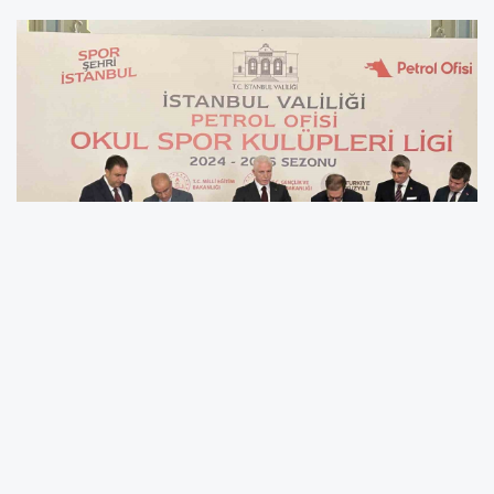
İstanbul Valiliği’nde düzenlenen törende
İstanbul Valisi Davut Gül ve Petrol Ofisi CEO’su
Mehmet Abbasoğlu arasında “Okul Spor