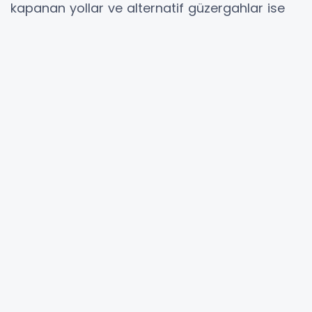
kapanan yollar ve alternatif güzergahlar ise
şöyle: 29 Ekim Cumhuriyet Bayramı’nın 101. Yıl
Dönümü Ekinlikleri kapsamında, Fatih İlçesi
Vatan Caddesi ve bu caddeye çıkan tüm
yollar uygun noktalardan saat 06:00 itibariyle
program bitimine kadar trafiğe kapatıldı.
Alternatif güzergahlar
Turgut Özal Bulvarı (Millet Caddesi) ve
Fevzipaşa Caddesi alternatif olarak
kullanabilecek.
YORUMLAR
Adınız *