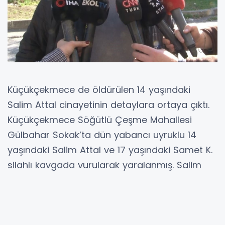
Küçükçekmece de öldürülen 14 yaşındaki
Salim Attal cinayetinin detaylara ortaya çıktı.
Küçükçekmece Söğütlü Çeşme Mahallesi
Gülbahar Sokak’ta dün yabancı uyruklu 14
yaşındaki Salim Attal ve 17 yaşındaki Samet K.
silahlı kavgada vurularak yaralanmış. Salim
Attal olayda hayatını kaybetmiş, Samet K. ise
yaralanarak hastaneye kaldırılmıştı. 14
yaşındaki gencin cinayetine ilişkin detaylar