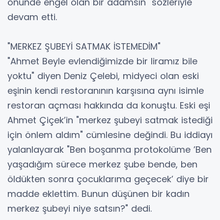
önünde engel olan bir adamsın" sözleriyle
devam etti.
"MERKEZ ŞUBEYİ SATMAK İSTEMEDİM"
"Ahmet Beyle evlendiğimizde bir liramız bile
yoktu" diyen Deniz Çelebi, midyeci olan eski
eşinin kendi restoranının karşısına aynı isimle
restoran açması hakkında da konuştu. Eski eşi
Ahmet Çiçek’in "merkez şubeyi satmak istediği
için önlem aldım" cümlesine değindi. Bu iddiayı
yalanlayarak "Ben boşanma protokolüme ’Ben
yaşadığım sürece merkez şube bende, ben
öldükten sonra çocuklarıma geçecek’ diye bir
madde eklettim. Bunun düşünen bir kadın
merkez şubeyi niye satsın?" dedi.