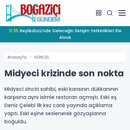
11:35
Beylikdüzü’nde Geleceğin İletişim Yetkinlikleri Ele
Alındı
Anasayfa
GÜNCEL
Midyeci krizinde son nokta
Midyeci zinciri sahibi, eski karısının dükkanının
karşısına aynı isimle restoran açmıştı. Eski eş
Deniz Çelebi ilk kez canlı yayında açıklama
yaptı. Eski eşine seslenerek gözyaşlarına
boğuldu.