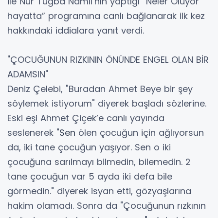
ile Nur Tuğba Namlı’nın yaptığı “Neler Oluyor
hayatta” programına canlı bağlanarak ilk kez
hakkındaki iddialara yanıt verdi.
"ÇOCUĞUNUN RIZKININ ÖNÜNDE ENGEL OLAN BİR
ADAMSIN"
Deniz Çelebi, "Buradan Ahmet Beye bir şey
söylemek istiyorum" diyerek başladı sözlerine.
Eski eşi Ahmet Çiçek’e canlı yayında
seslenerek "
Sen
ölen çocuğun için ağlıyorsun
da, iki tane çocuğun yaşıyor. Sen o iki
çocuğuna sarılmayı bilmedin, bilemedin. 2
tane çocuğun var 5 ayda iki defa bile
görmedin." diyerek isyan etti, gözyaşlarına
hakim olamadı. Sonra da "Çocuğunun rızkının