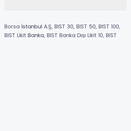
Borsa
İstanbul
A.Ş, BIST 30, BIST 50, BIST 100,
BIST Likit
Banka
, BIST Banka Dışı Likit 10, BIST
sürdürülebilirlik dönemsel endeks
değişikliklerine ilişkin bildirim yaptı.
Kamuyu Aydınlatma Platformuna (KAP)
yapılan açıklamaya göre, BIST piyasa değeri
ağırlıklı pay endeksleri temel kurallarının 8.3.
maddesine istinaden Borsa İstanbul Genel
Müdürlüğünce, BIST 100, BIST 50, BIST 30, BIST
Likit Banka, BIST Banka Dışı Likit 10 ve BIST
Sürdürülebilirlik endekslerinde 2022 yılı üçüncü
üç aylık dönemi için (01.07.2022-30.09.2022) şu