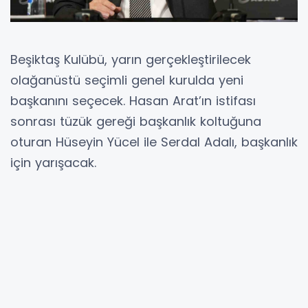
Beşiktaş Kulübü, yarın gerçekleştirilecek
olağanüstü seçimli genel kurulda yeni
başkanını seçecek. Hasan Arat’ın istifası
sonrası tüzük gereği başkanlık koltuğuna
oturan Hüseyin Yücel ile Serdal Adalı, başkanlık
için yarışacak.
Beşiktaş Kulübü, yarın gerçekleşecek
olağanüstü seçimli genel kurulda yeni
başkanını seçecek. 3 Aralık 2023 tarihinde
yapılan olağanüstü seçimde başkanlığa
seçilen Hasan Arat, gerek kadro planlaması
gerek saha sonuçları gerekse de idari
problemler sebebiyle henüz 1 yıl dolmadan