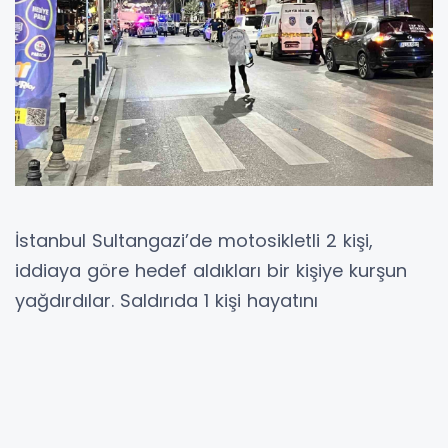
İstanbul Sultangazi’de motosikletli 2 kişi,
iddiaya göre hedef aldıkları bir kişiye kurşun
yağdırdılar. Saldırıda 1 kişi hayatını
kaybederken, kurşun isabet eden 4 kişi ise
ambulansla hastaneye kaldırıldı. Polis
ekiplerinin konu ile ilgili çalışmaları devam
ediyor.