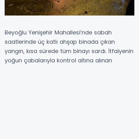
Beyoğlu Yenişehir Mahallesi’nde sabah
saatlerinde üç katlı ahşap binada çıkan
yangın, kısa sürede tüm binayı sardı. İtfaiyenin
yoğun çabalarıyla kontrol altına alınan
yangında can kaybı ve yaralanma olmazken,
olayla ilgili inceleme başlatıldı.
Yangın, saat 06.15 sıralarında Beyoğlu
Yenişehir Mahallesi Tabur Ağası Sokak
üzerinde meydana geldi. İddiaya göre metruk
halde olan üç katlı ahşap binanın çatı katında
henüz bilinmeyen bir nedenle yangın çıktı. Kısa
sürede büyüyen alevler bütün binayı etkisi