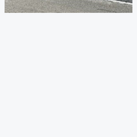
İstanbul E-5 Büyükçekmece Güzelce
mevkiinde yola giren dana trafiği kilitledi. Dana
polis ve vatandaşların uzun süren müdahalesi
ile yol kenarına çıkarıldı.
Olay dün öğlen saatlerinde E-5
Büyükçekmece Güzelce mevkiinde yaşandı.
Sahibi henüz bilinmeyen bir dana E-5’e atladı.
Uzun süre trafikte başı boş dolaşan danayı
gören vatandaşlar polise haber verdi. Kısa
sürede olay yerine gelen polis vatandaşların
desteğiyle uzun süre danayı yol dışına
çıkarmak için mücadele etti. Dana