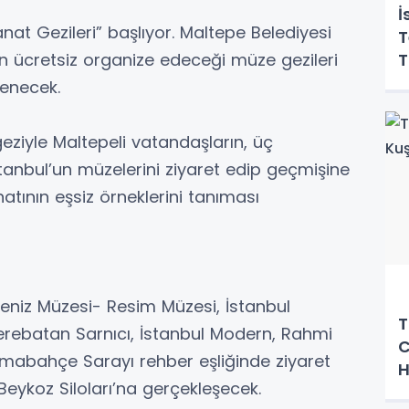
İ
anat Gezileri” başlıyor. Maltepe Belediyesi
T
T
ün ücretsiz organize edeceği müze gezileri
lenecek.
geziyle Maltepeli vatandaşların, üç
anbul’un müzelerini ziyaret edip geçmişine
natının eşsiz örneklerini tanıması
eniz Müzesi- Resim Müzesi, İstanbul
T
Yerebatan Sarnıcı, İstanbul Modern, Rahmi
C
mabahçe Sarayı rehber eşliğinde ziyaret
H
ü Beykoz Siloları’na gerçekleşecek.