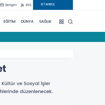
İletişim
RSS
EĞİTİM
DÜNYA
SAĞLIK
12:19
Maltepe
et
 Kültür ve Sosyal İşler
ihlerinde düzenlenecek.