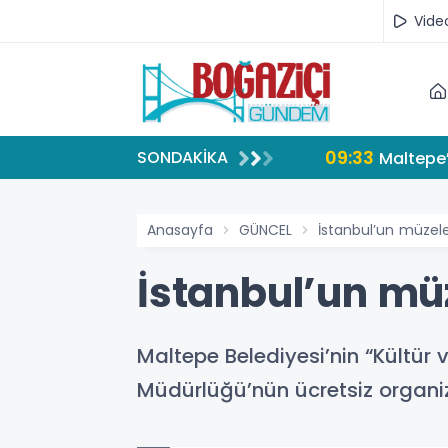
Vide
09:33
SONDAKİKA
Maltepe’
Anasayfa
GÜNCEL
İstanbul’un müzele
İstanbul’un müz
Maltepe Belediyesi’nin “Kültür v
Müdürlüğü’nün ücretsiz organiz