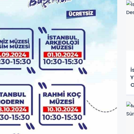
İ
Y
O