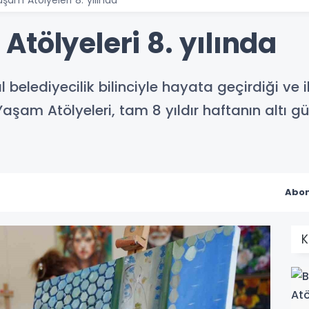
şam Atölyeleri 8. yılında
tölyeleri 8. yılında
 belediyecilik bilinciyle hayata geçirdiği ve 
şam Atölyeleri, tam 8 yıldır haftanın altı g
Abon
K