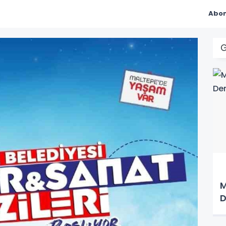
Abon
M
D