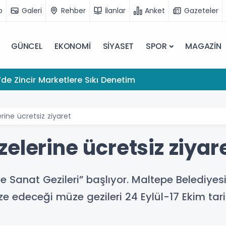
o
Galeri
Rehber
İlanlar
Anket
Gazeteler
GÜNCEL
EKONOMİ
SİYASET
SPOR
MAGAZİN
de Zincir Marketlere Sıkı Denetim
rine ücretsiz ziyaret
elerine ücretsiz ziyar
e Sanat Gezileri” başlıyor. Maltepe Belediyesi
e edeceği müze gezileri 24 Eylül-17 Ekim tar