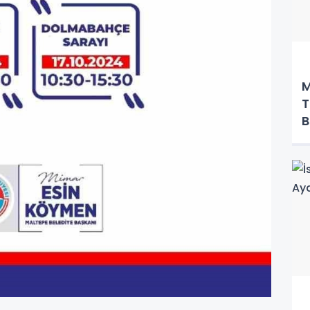
M
T
B