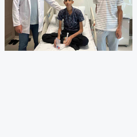
Karaciğer rahatsızlığıyla 10 yıldır mücadele
eden 18 yaşındaki Emrah İlhan, anne ve
babasının nakle uygun bulunmaması üzerine
dayısı sayesinde sağlığına kavuştu.
Gerçekleştirilen nakil ameliyatı ile yeni bir
hayata başlayan genç, “Şu an dincim, dışarı
çıkmak istiyorum, hava almak istiyorum, insan
yüzü görmek istiyorum. Eskiden dışarıyı