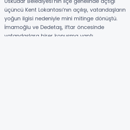
Üsküdar Belediyesi’nin ilçe genelinde açtığı
üçüncü Kent Lokantası’nın açılışı, vatandaşların
yoğun ilgisi nedeniyle mini mitinge dönüştü.
İmamoğlu ve Dedetaş, iftar öncesinde
vatandaşlara birer konuşma yaptı.
Üsküdar’da, ülkenin iki önemli sorununa
değinen ve bunların çözümüne katkı sunmayı
amaçlayan Kent Lokantası ile Kentsel
Dönüşüm Bilgilendirme Oﬁsi'nin açılışına
katılmaktan gurur duyduğunu söyleyen
İmamoğlu, “Umuyorum burada hem Kent
Lokantası çok büyük bir katkı sunduğu
insanlarımıza güzel hizmetler sunacak. Ama
özellikle kentsel dönüşüm noktasında,
insanlarımıza adaletli bir biçimde süreçlerini