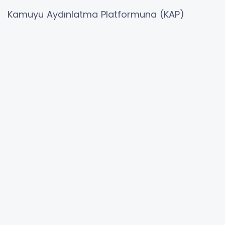
Kamuyu Aydınlatma Platformuna (KAP)
yapılan açıklamaya göre, Merkezi Kaydi
Sistemde ihraççı şirket bildirimleri
doğrultusunda gerçekleştirilen hak kullanım
ödemelerine ait kayıtlar şöyle:
"
Hibya Haber Ajansı
YORUMLAR
Adınız *