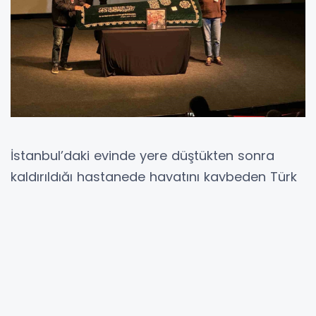
İstanbul’daki evinde yere düştükten sonra
kaldırıldığı hastanede hayatını kaybeden Türk
sinemasının usta yönetmenlerinden Şerif
Gören için Beyoğlu Atlas Sineması’nda tören
düzenlendi.
İstanbul’daki evinde 22 Kasım’da
merdivenlerden düşerek başını çarptıktan
sonra hastaneye kaldırılan Şerif Gören,