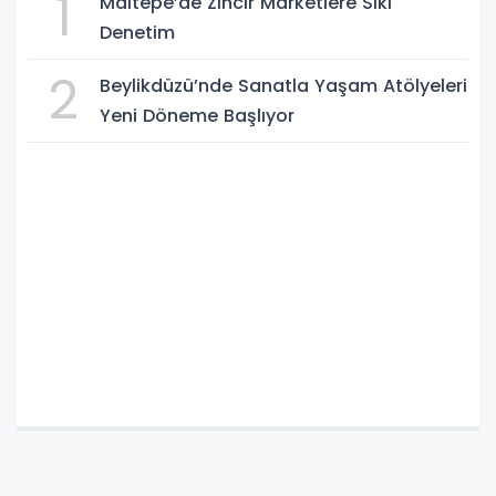
1
Maltepe’de Zincir Marketlere Sıkı
Denetim
2
Beylikdüzü’nde Sanatla Yaşam Atölyeleri
Yeni Döneme Başlıyor