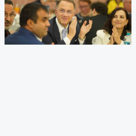
Beylikdüzü Belediyesi, uzun yıllar hizmet veren
emekli personelini onurlandırmak amacıyla bir
teşekkür programı düzenledi. Beylikdüzü
Belediye Başkanı Mehmet Murat Çalık, emekli
personele yönelik takdirlerini dile getirerek, “Biz
Beylikdüzü’nde çok güzel bir aile inşa etmeye
gayret ediyoruz. Beylikdüzü Belediyesi’nde