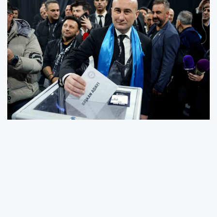
Beşiktaş Başkan Adayı Hüseyin Yücel,
olağanüstü seçimli genel kurulda oyunu
kullandı.
Beşiktaş’ta olağanüstü seçimli genel kurul,
Sinan Erdem Spor Salonu’nda düzenleniyor.