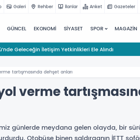
o
Galeri
Rehber
İlanlar
Anket
Gazeteler
GÜNCEL
EKONOMİ
SİYASET
SPOR
MAGAZİN
’nde Geleceğin İletişim Yetkinlikleri Ele Alındı
erme tartışmasında dehşet anları
yol verme tartışması
miz günlerde meydana gelen olayda, bir sürü
rdurdu. Otobüse binen saldırganın İETT şoför