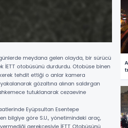
 günlerde meydana gelen olayda, bir sürücü
A
erek İETT otobüsünü durdurdu. Otobüse binen
t
kerek tehdit ettiği o anlar kamera
n yakalanarak gözaltına alınan saldırgan
 mahkemece tutuklanarak cezaevine
aatlerinde Eyüpsultan Esentepe
n bilgiye göre S.U., yönetimindeki araç,
l vermediği gerekçesiyle İETT Otobüsünü