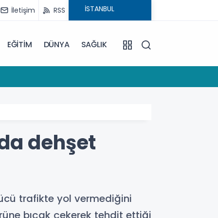
İletişim
RSS
EĞİTİM
DÜNYA
SAĞLIK
11:30
İstanbu
nda dehşet
cü trafikte yol vermediğini
üne bıçak çekerek tehdit ettiği