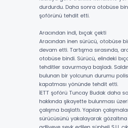
durdurdu. Daha sonra otobüse binen
şoförünü tehdit etti.
Aracından indi, bıçak çekti
Aracından inen sürücü, otobüse bi
devam etti. Tartışma sırasında, ar
otobüse bindi. Sürücü, elindeki b
tehditler savurmaya başladı. Saldı
bulunan bir yolcunun durumu polis 
kapatması yönünde tehdit etti.
İETT şoförü Tuncay Budak daha son
hakkında şikayette bulunması üzerin
çalışma başlattı. Yapılan çalışmalar
sürücüsünü yakalayarak gözaltına a
adliyeye sevk edilen şüpheli S.U. ç