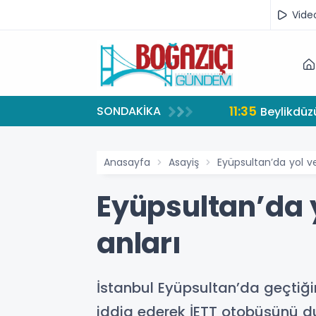
Vide
11:35
SONDAKİKA
Beylikdüzü
Anasayfa
Asayiş
Eyüpsultan’da yol v
Eyüpsultan’da 
anları
İstanbul Eyüpsultan’da geçtiği
iddia ederek İETT otobüsünü du