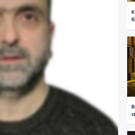
K
6
B
a