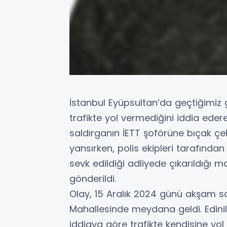
İstanbul Eyüpsultan’da geçtiğimiz
trafikte yol vermediğini iddia ed
saldırganın İETT şoförüne bıçak çe
yansırken, polis ekipleri tarafında
sevk edildiği adliyede çıkarıldığı
gönderildi.
Olay, 15 Aralık 2024 günü akşam s
Mahallesinde meydana geldi. Edinile
iddiaya göre trafikte kendisine yo