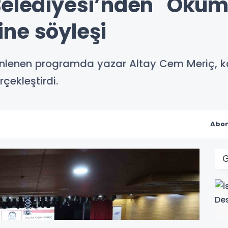
Belediyesi’nden "Oku
ne söyleşi
enlenen programda yazar Altay Cem Meriç, k
çekleştirdi.
Abon