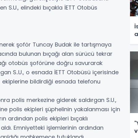
 S.U., elindeki bıçakla İETT Otobüs
İ
a
nerek şoför Tuncay Budak ile tartışmaya
acında bulunan bıçağı alan sürücü tekrar
ıçağı otobüs şoförüne doğru savurarak
rgan S..U., o esnada İETT Otobüsü içerisinde
ekiplerine bildirdiği esnada telefonu
ra polis merkezine giderek saldırgan S.U.,
e polis ekipleri şüphelinin yakalanması için
ın ardından polis ekipleri bıçaklı
"
ldı. Emniyetteki işlemlerinin ardından
v
ıkarıldığı mahkemece tutuklandı.