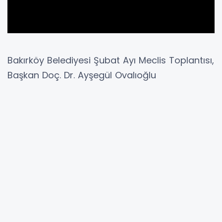
Bakırköy Belediyesi Şubat Ayı Meclis Toplantısı,
Başkan Doç. Dr. Ayşegül Ovalıoğlu
başkanlığında Belediye Meclis Salonu’nda
gerçekleştirildi.
Başkan Ovalıoğlu, konuşmasına Türkiye’de
emekli maaşlarının günümüzde asgari ücretin
altında kaldığına dikkat çekerek başladı.
Ovalıoğlu, “Türkiye’de ortalama emekli aylığı
2003’te asgari ücretin %36 üzerindeyken,
günümüzde asgari ücretin %22 altına geriledi.
Sosyal devlet anlayışının her alanda