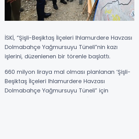
İSKİ, “Şişli-Beşiktaş İlçeleri Ihlamurdere Havzası
Dolmabahçe Yağmursuyu Tüneli”nin kazı
işlerini, düzenlenen bir törenle başlattı.
660 milyon liraya mal olması planlanan ‘Şişli-
Beşiktaş İlçeleri Ihlamurdere Havzası
Dolmabahçe Yağmursuyu Tüneli” için
düzenlenen törende konuşan İstanbul
Büyükşehir Belediye Başkanvekili Nuri Aslan,
“Burada olması gereken, bu konuşmaları
yapması gereken iki isim var: Birisi seçilmiş İBB
Başkanı Ekrem İmamoğlu ve şu an ev