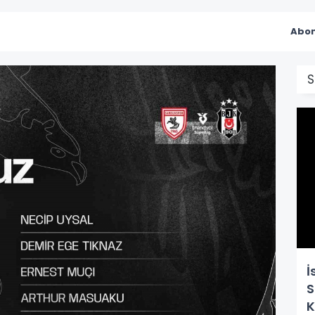
Abon
İ
S
K