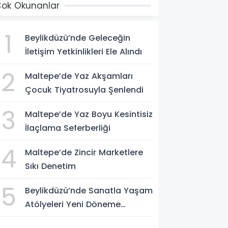
ok Okunanlar
1
Beylikdüzü’nde Geleceğin
İletişim Yetkinlikleri Ele Alındı
2
Maltepe’de Yaz Akşamları
Çocuk Tiyatrosuyla Şenlendi
3
Maltepe’de Yaz Boyu Kesintisiz
İlaçlama Seferberliği
4
Maltepe’de Zincir Marketlere
Sıkı Denetim
5
Beylikdüzü’nde Sanatla Yaşam
Atölyeleri Yeni Döneme
Başlıyor