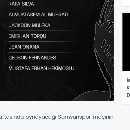
İ
K
D
lk haftasında oynayacağı Samsunspor maçının