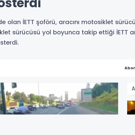
österdi
nde olan İETT şoförü, aracını motosiklet sürücü
klet sürücüsü yol boyunca takip ettiği İETT a
sterdi.
Abon
A