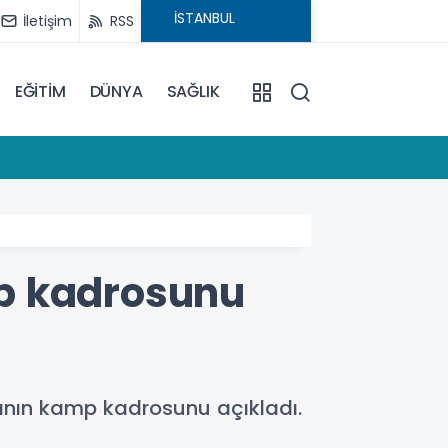
İletişim
RSS
EĞİTİM
DÜNYA
SAĞLIK
12:19
Maltepe
p kadrosunu
ının kamp kadrosunu açıkladı.