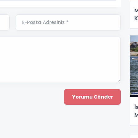
M
K
E-Posta Adresiniz *
İ
M