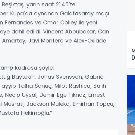
 Beşiktaş, yarın saat 21.45’te
üper Kupa’da oynanan Galatasaray maçı
on Fernandes ve Omar Colley ile yeni
eye dahil edildi. Vincent Aboubakar, Can
el Amartey, Javi Montero ve Alex-Oxlade
M
Ü
kamp kadrosu şöyle:
ktuğ Baytekin, Jonas Svensson, Gabriel
Tayyip Talha Sanuç, Milot Rashica, Salih
e, Necip Uysal, Demir Ege Tıknaz, Ernest
Al Musrati, Jackson Muleka, Emirhan Topçu,
ustafa Hekimoğlu.”