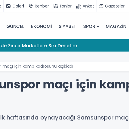
o
Galeri
Rehber
İlanlar
Anket
Gazeteler
GÜNCEL
EKONOMİ
SİYASET
SPOR
MAGAZİN
de Zincir Marketlere Sıkı Denetim
r maçı için kamp kadrosunu açıkladı
sunspor maçı için kam
in ilk haftasında oynayacağı Samsunspor maç