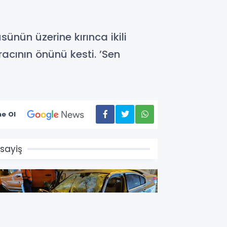
sünün üzerine kırınca ikili
racının önünü kesti. ’Sen
e Ol
sayiş