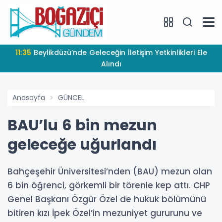
11:35
Beylikdüzü’nde Geleceğin İletişim Yetkinlikleri Ele
Alındı
Anasayfa
GÜNCEL
BAU’lu 6 bin mezun
geleceğe uğurlandı
Bahçeşehir Üniversitesi’nden (BAU) mezun olan
6 bin öğrenci, görkemli bir törenle kep attı. CHP
Genel Başkanı Özgür Özel de hukuk bölümünü
bitiren kızı İpek Özel’in mezuniyet gururunu ve