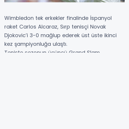
Wimbledon tek erkekler finalinde İspanyol
raket Carlos Alcaraz, Sırp tenisçi Novak
Djokovic’i 3-0 mağlup ederek üst üste ikinci
kez şampiyonluğa ulaştı.
Teniste sezonun üçüncü Grand Slam
turnuvası Wimbledon’ın tek erkekler final
müsabakasında son şampiyon Carlos Alcaraz
ile Novak Djokovic kozlarını paylaştı. 21
yaşındaki İspanyol sporcu, 37 yaşındaki
Djokovic’i 6-2, 6-2 ve 7-6’lık setlerle 3-0
mağlup etti üst üste ikinci zaferine ulaştı.
Alcaraz, Wimbledon’da art arda ikinci,
toplamda ise 4. grand slam şampiyonluğu