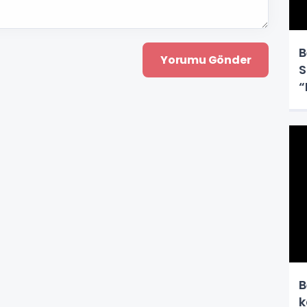
B
S
“
B
k