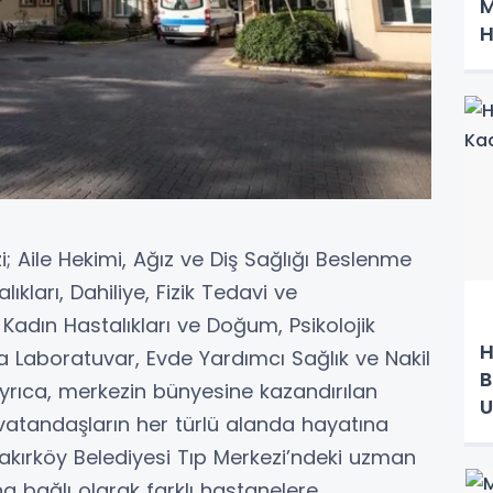
M
H
; Aile Hekimi, Ağız ve Diş Sağlığı Beslenme
ıkları, Dahiliye, Fizik Tedavi ve
 Kadın Hastalıkları ve Doğum, Psikolojik
H
ıra Laboratuvar, Evde Yardımcı Sağlık ve Nakil
B
yrıca, merkezin bünyesine kazandırılan
U
le vatandaşların her türlü alanda hayatına
akırköy Belediyesi Tıp Merkezi’ndeki uzman
a bağlı olarak farklı hastanelere