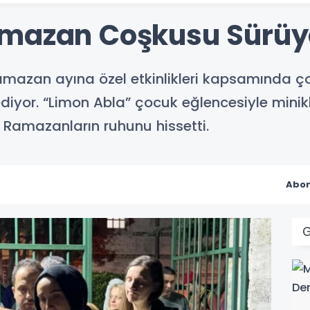
amazan Coşkusu Sürüy
amazan ayına özel etkinlikleri kapsamında çoc
or. “Limon Abla” çocuk eğlencesiyle minikle
ki Ramazanların ruhunu hissetti.
Abon