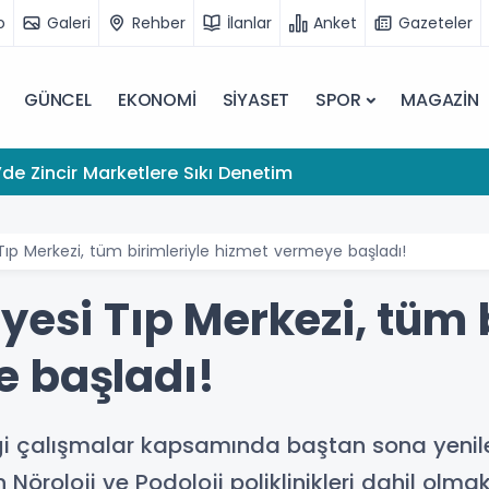
o
Galeri
Rehber
İlanlar
Anket
Gazeteler
GÜNCEL
EKONOMİ
SİYASET
SPOR
MAGAZİN
de Zincir Marketlere Sıkı Denetim
 Tıp Merkezi, tüm birimleriyle hizmet vermeye başladı!
yesi Tıp Merkezi, tüm 
 başladı!
diği çalışmalar kapsamında baştan sona yenil
Nöroloji ve Podoloji poliklinikleri dahil olma