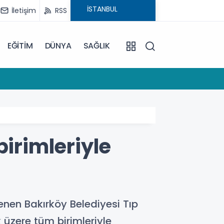
İletişim
RSS
EĞİTİM
DÜNYA
SAĞLIK
12:19
Maltepe
birimleriyle
enen Bakırköy Belediyesi Tıp
k üzere tüm birimleriyle