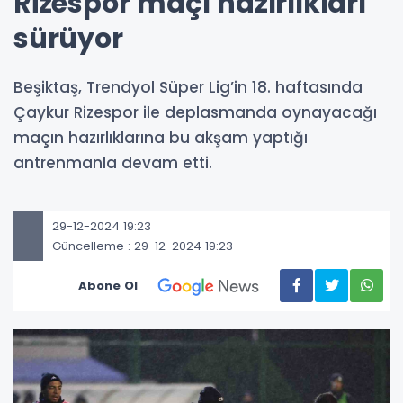
Rizespor maçı hazırlıkları
sürüyor
Beşiktaş, Trendyol Süper Lig’in 18. haftasında
Çaykur Rizespor ile deplasmanda oynayacağı
maçın hazırlıklarına bu akşam yaptığı
antrenmanla devam etti.
29-12-2024 19:23
Güncelleme : 29-12-2024 19:23
Abone Ol