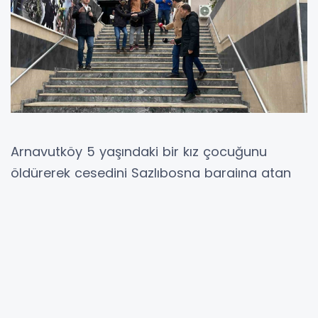
Arnavutköy 5 yaşındaki bir kız çocuğunu
öldürerek cesedini Sazlıbosna barajına atan
cinayet zanlıları Meryem Ataman, Zehra
Öztürker ve baba Cahit Eşiyok emniyetteki
ifade işlemlerinin tamamlanmasının ardından
adliyeye sevk edildi. Yıllar sonra aile ile ilgili
yeni detaylar ortaya çıktı. Baba Cahit Eşiyok
polise verdiği ilk ifadesinde “Çocuk