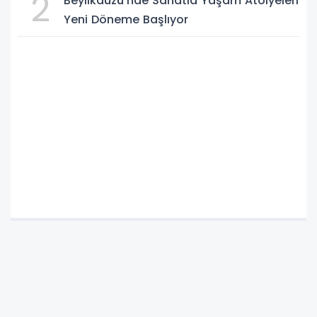
2
Beylikdüzü’nde Sanatla Yaşam Atölyeleri
Yeni Döneme Başlıyor