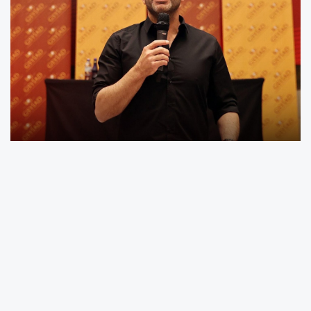
Galatasaray Teknik Direktörü Okan Buruk, 1905
GSYİAD kahvaltısında yaptığı konuşmada 25.
şampiyonluk için takım olarak ellerinden geleni
yapacaklarını belirterek, "Tekrar güçlü bir
Galatasaray, rakiplerin korktuğu, saygı
duyduğu bir Galatasaray’ı oyun olarak ortaya